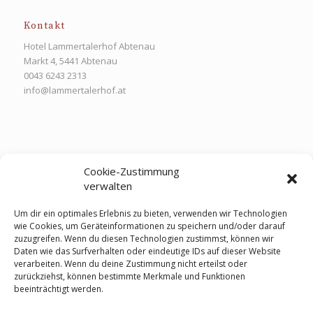
Kontakt
Hotel Lammertalerhof Abtenau
Markt 4, 5441 Abtenau
0043 6243 2313
info@lammertalerhof.at
Lammertalerhof Abtenau
Cookie-Zustimmung
verwalten
Nicht daheim und doch zuhause
Um dir ein optimales Erlebnis zu bieten, verwenden wir Technologien
wie Cookies, um Geräteinformationen zu speichern und/oder darauf
zuzugreifen. Wenn du diesen Technologien zustimmst, können wir
Daten wie das Surfverhalten oder eindeutige IDs auf dieser Website
verarbeiten. Wenn du deine Zustimmung nicht erteilst oder
Links
zurückziehst, können bestimmte Merkmale und Funktionen
beeinträchtigt werden.
Tourismusverband Abtenau
Salzburger Land