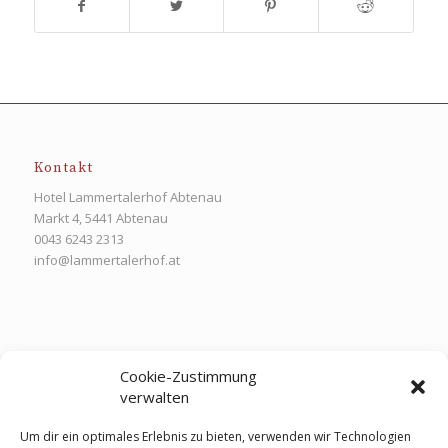
Kontakt
Hotel Lammertalerhof Abtenau
Markt 4, 5441 Abtenau
0043 6243 2313
info@lammertalerhof.at
Lammertalerhof Abtenau
Cookie-Zustimmung
verwalten
Nicht daheim und doch zuhause
Um dir ein optimales Erlebnis zu bieten, verwenden wir Technologien